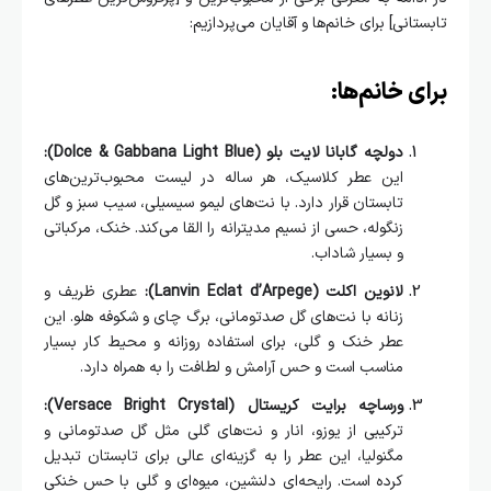
تابستانی] برای خانم‌ها و آقایان می‌پردازیم:
برای خانم‌ها:
دولچه گابانا لایت بلو (Dolce & Gabbana Light Blue):
این عطر کلاسیک، هر ساله در لیست محبوب‌ترین‌های
تابستان قرار دارد. با نت‌های لیمو سیسیلی، سیب سبز و گل
زنگوله، حسی از نسیم مدیترانه را القا می‌کند. خنک، مرکباتی
و بسیار شاداب.
لانوین اکلت (Lanvin Eclat d’Arpege):
عطری ظریف و
زنانه با نت‌های گل صدتومانی، برگ چای و شکوفه هلو. این
عطر خنک و گلی، برای استفاده روزانه و محیط کار بسیار
مناسب است و حس آرامش و لطافت را به همراه دارد.
ورساچه برایت کریستال (Versace Bright Crystal):
ترکیبی از یوزو، انار و نت‌های گلی مثل گل صدتومانی و
مگنولیا، این عطر را به گزینه‌ای عالی برای تابستان تبدیل
کرده است. رایحه‌ای دلنشین، میوه‌ای و گلی با حس خنکی