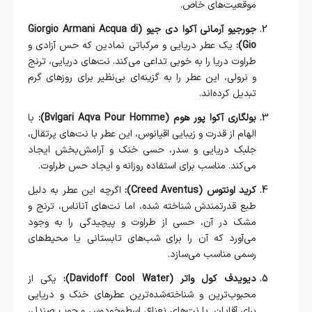
موقعیت‌های خاص.
جورجیو آرمانی آکوا دی جیو (Giorgio Armani Acqua di
Gio):
یک عطر دریایی و مرکباتی نمادین که حس آزادی و
طراوت دریا را به خوبی تداعی می‌کند. نت‌های دریایی، ترنج
و نرولی، این عطر را به گزینه‌ای بی‌نظیر برای روزهای گرم
تبدیل کرده‌اند.
بولگاری آکوا پور هوم (Bvlgari Aqva Pour Homme):
با
الهام از قدرت و زیبایی اقیانوس، این عطر با نت‌های پرتقال،
جلبک دریایی و سدر، حسی خنک و آرامش‌بخش ایجاد
می‌کند. مناسب برای استفاده روزانه و ایجاد حس طراوت.
کرید اونتوس (Creed Aventus):
اگرچه این عطر به دلیل
طبع قدرتمندش شناخته شده، اما نت‌های آناناس، ترنج و
مشک در آن، حسی از طراوت و پیچیدگی را به وجود
می‌آورد که آن را برای شب‌های تابستانی یا محیط‌های
رسمی مناسب می‌سازد.
دیویدف کول واتر (Davidoff Cool Water):
یکی از
محبوب‌ترین و شناخته‌شده‌ترین عطرهای خنک و دریایی
برای آقایان. با نت‌های نعناع، اسطوخودوس و چوب صندل،