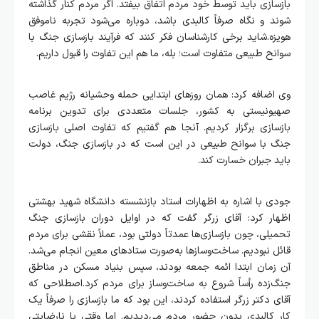
بازسازی باید توسط خود مردم اتفاق بیفتد. اگر مردم کنار گذاشته
شوند و نگاه صرفاً کالبدی باشد، دوباره می‌شود تجربه ناموفق
هویزه.شاید برخی کارشناسان فکر کنند که فرآیند بازسازی جنگ با
سوانح طبیعی متفاوت است؛ بله، ما هم این تفاوت را قبول داریم.
وی اضافه کرد: همان روزهای ابتدایی حمله وحشیانه رژیم غاصب
صهیونیستی به کشور، جلسات متعددی برای تدوین برنامه
بازسازی برگزار کردیم. آنجا هم گفتیم که تفاوت اصلی بازسازی
جنگ با سوانح طبیعی در این است که در بازسازی جنگ، دولت
باید جبران خسارت کند.
جودی با اشاره به اظهارات استاد بازنشسته دانشگاه شهید بهشتی
اظهار کرد: آقای زرگر گفت که در اوایل دوران بازسازی جنگ
تحمیلی، چون بازسازی‌ها عمدتاً دولتی بود، عملاً نقشی برای مردم
قائل نبودیم. ساخت‌وسازها به‌صورت ستادهای معین انجام می‌شد.
آن زمان ابتدا ائمه جمعه بودند، سپس بنیاد مسکن در مناطق
جنگ‌زده رأساً شروع به ساخت‌وساز برای مردم کرد.اصطلاحی که
آقای دکتر زرگر استفاده کردند، این بود که ما بازسازی را صرفاً یک
کار کالبدی بدون حضور مردم می‌دیدیم. اما وقتی با نارضایتی