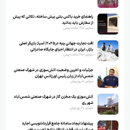
راهنمای خرید باکس بتنی پیش ساخته، نکاتی که پیش
از سفارش باید بدانید
سردبیر
20 ساعت پیش
افت تجارت جهانی پنبه در۲۰۲۵| آسیا; بازیگر اصلی
بازار، ایران در انتظار احیای جایگاه صادراتی
سردبیر
20 ساعت پیش
جزئیات و آخرین وضعیت آتش‌سوزی در شهرک صنعتی
شمس‌آباد از زبان رئیس اورژانس تهران
سردبیر
1 روز پیش
آتش‌سوزی یک مخزن گاز در شهرک صنعتی شمس‌آباد
شهر ری
سردبیر
2 روز پیش
پیشنهاد ایجاد سامانه جامع قراردادنویسی اجاره
مسکن| سران قوا در انتظار نتایج تعیین سقف