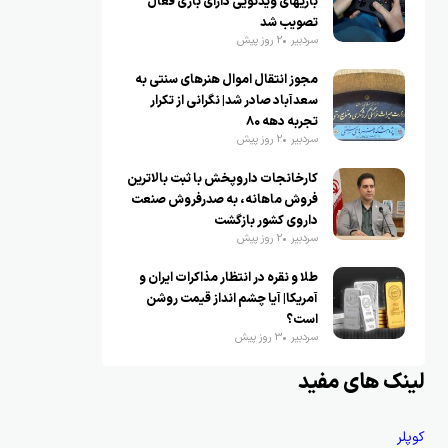
بازیهای ویدئویی دارای بازی فعال
تصویب شد
سردبیر
2 روز پیش
مجوز انتقال اموال هنرهای سنتی به
سعدآباد صادر شد| نگرانی از تکرار
تجربه دهه ۸۰
سردبیر
2 روز پیش
کارخانجات داروپخش با ثبت بالاترین
فروش ماهانه، به صدرفروش صنعت
داروی کشور بازگشت
سردبیر
2 روز پیش
طلا و نقره در انتظار مذاکرات ایران و
آمریکا| آیا چشم انداز قیمت روشن
است؟
سردبیر
3 روز پیش
لینک های مفید
کوپلر