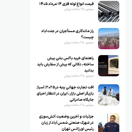
قیمت انواع لوله فلزی ۱۴ مرداد ۱۴۰۵
سردبیر
19 ساعت پیش
راز ماندگاری مستأجران در جنت‌آباد
چیست؟
سردبیر
21 ساعت پیش
راهنمای خرید باکس بتنی پیش
ساخته، نکاتی که پیش از سفارش باید
بدانید
سردبیر
21 ساعت پیش
افت تجارت جهانی پنبه در۲۰۲۵| آسیا;
بازیگر اصلی بازار، ایران در انتظار احیای
جایگاه صادراتی
سردبیر
21 ساعت پیش
جزئیات و آخرین وضعیت آتش‌سوزی
در شهرک صنعتی شمس‌آباد از زبان
رئیس اورژانس تهران