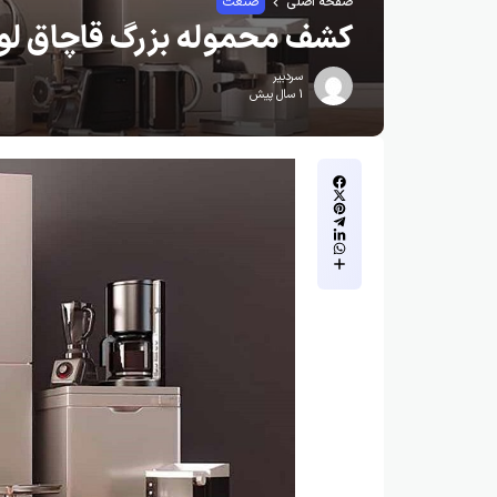
صفحه اصلی
صنعت
کشف محموله بزرگ قاچاق لواز
سردبیر
1 سال پیش