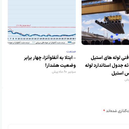
صنعت
ی لوله های استیل
– ابتلا به آنفلوآنزا، چهار برابر
ه جدول استاندارد لوله
وضعیت هشدار!
سردبیر
8 ماه پیش
س استیل
‌گذاری شده‌اند
*