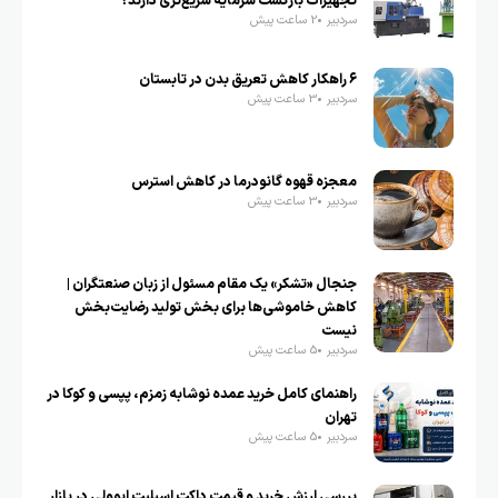
تجهیزات بازگشت سرمایه سریع‌تری دارند؟
سردبیر
2 ساعت پیش
۶ راهکار کاهش تعریق بدن در تابستان
سردبیر
3 ساعت پیش
معجزه قهوه گانودرما در کاهش استرس
سردبیر
3 ساعت پیش
جنجال «تشکر» یک مقام مسئول از زبان صنعتگران |
کاهش خاموشی‌ها برای بخش تولید رضایت‌بخش
نیست
سردبیر
5 ساعت پیش
راهنمای کامل خرید عمده نوشابه زمزم، پپسی و کوکا در
تهران
سردبیر
5 ساعت پیش
بررسی ارزش خرید و قیمت داکت اسپلیت ایوولی در بازار