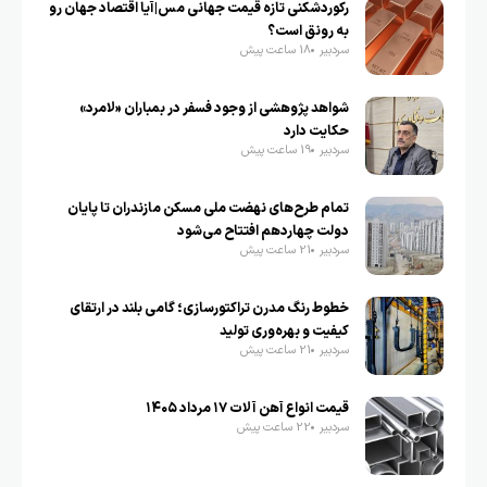
رکوردشکنی تازه قیمت جهانی مس|آیا اقتصاد جهان رو
به رونق است؟
سردبیر
18 ساعت پیش
شواهد پژوهشی از وجود فسفر در بمباران «لامرد»
حکایت دارد
سردبیر
19 ساعت پیش
تمام طرح‌های نهضت ملی مسکن مازندران تا پایان
دولت چهاردهم افتتاح می‌شود
سردبیر
21 ساعت پیش
خطوط رنگ مدرن تراکتورسازی؛ گامی بلند در ارتقای
کیفیت و بهره‌وری تولید
سردبیر
21 ساعت پیش
قیمت انواع آهن آلات ۱۷ مرداد ۱۴۰۵
سردبیر
22 ساعت پیش