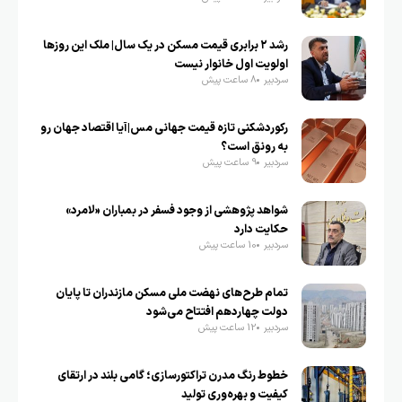
رشد ۲ برابری قیمت مسکن در یک سال| ملک این روزها
اولویت اول خانوار نیست
سردبیر
8 ساعت پیش
رکوردشکنی تازه قیمت جهانی مس|آیا اقتصاد جهان رو
به رونق است؟
سردبیر
9 ساعت پیش
شواهد پژوهشی از وجود فسفر در بمباران «لامرد»
حکایت دارد
سردبیر
10 ساعت پیش
تمام طرح‌های نهضت ملی مسکن مازندران تا پایان
دولت چهاردهم افتتاح می‌شود
سردبیر
12 ساعت پیش
خطوط رنگ مدرن تراکتورسازی؛ گامی بلند در ارتقای
کیفیت و بهره‌وری تولید