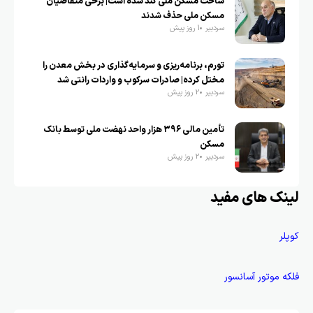
ساخت مسکن ملی کُند شده است| برخی متقاضیان
مسکن ملی حذف شدند
سردبیر
1 روز پیش
تورم، برنامه‌ریزی و سرمایه‌گذاری در بخش معدن را
مختل کرده| صادرات سرکوب و واردات رانتی شد
سردبیر
2 روز پیش
تأمین مالی ۳۹۶ هزار واحد نهضت ملی توسط بانک
مسکن
سردبیر
2 روز پیش
لینک های مفید
کوپلر
فلکه موتور آسانسور