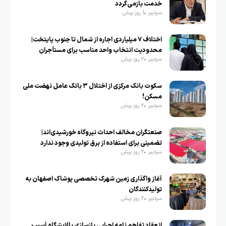
خدمت بازمی‌گردد
سردبیر
1 روز پیش
اختلاف ۷ میلیاردی اجاره از شمال تا جنوب پایتخت|
محدودیت انتخاب واحد مناسب برای مستأجران
سردبیر
2 روز پیش
سکوت بانک مرکزی از اختلال ۳ بانک عامل نهضت ملی
مسکن!
سردبیر
2 روز پیش
صنعتگران مخالف احداث نیروگاه خورشیدی‌اند|
تضمینی برای استفاده از برق تولیدی وجود ندارد
سردبیر
2 روز پیش
آغاز واگذاری زمین شهرک تخصصی پوشاک اصفهان به
تولیدکنندگان
سردبیر
2 روز پیش
انعقاد تفاهم نامه اجرایی بازسازی پالایشگاه آسیب