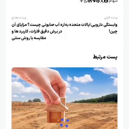
سهام:
پست قبلی
پست بعدی
وابستگی دارویی ایالات متحده به
اره آب صابونی چیست؟ مزایای آن
چین!
در برش دقیق فلزات، کاربرد ها و
مقایسه با روش سنتی
پست مرتبط