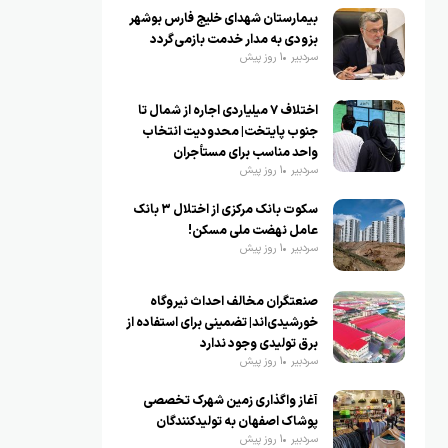
بیمارستان شهدای خلیج فارس بوشهر
بزودی به مدار خدمت بازمی‌گردد
سردبیر
1 روز پیش
اختلاف ۷ میلیاردی اجاره از شمال تا
جنوب پایتخت| محدودیت انتخاب
واحد مناسب برای مستأجران
سردبیر
1 روز پیش
سکوت بانک مرکزی از اختلال ۳ بانک
عامل نهضت ملی مسکن!
سردبیر
1 روز پیش
صنعتگران مخالف احداث نیروگاه
خورشیدی‌اند| تضمینی برای استفاده از
برق تولیدی وجود ندارد
سردبیر
1 روز پیش
آغاز واگذاری زمین شهرک تخصصی
پوشاک اصفهان به تولیدکنندگان
سردبیر
1 روز پیش