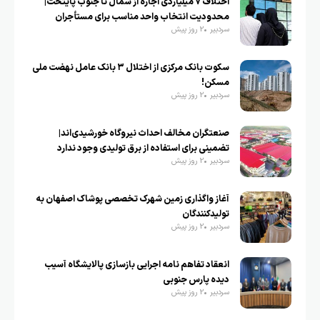
اختلاف ۷ میلیاردی اجاره از شمال تا جنوب پایتخت|
محدودیت انتخاب واحد مناسب برای مستأجران
سردبیر
2 روز پیش
سکوت بانک مرکزی از اختلال ۳ بانک عامل نهضت ملی
مسکن!
سردبیر
2 روز پیش
صنعتگران مخالف احداث نیروگاه خورشیدی‌اند|
تضمینی برای استفاده از برق تولیدی وجود ندارد
سردبیر
2 روز پیش
آغاز واگذاری زمین شهرک تخصصی پوشاک اصفهان به
تولیدکنندگان
سردبیر
2 روز پیش
انعقاد تفاهم نامه اجرایی بازسازی پالایشگاه آسیب
دیده پارس جنوبی
سردبیر
2 روز پیش