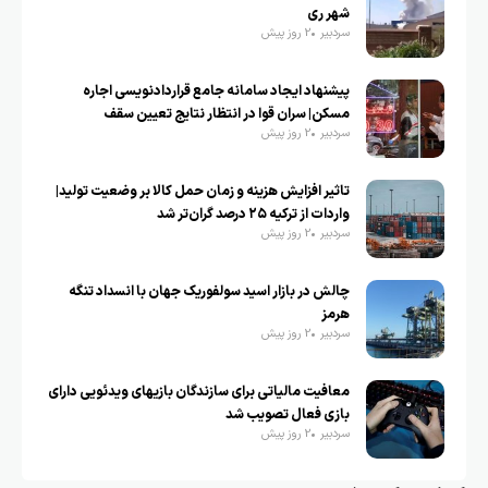
شهر ری
سردبیر
2 روز پیش
پیشنهاد ایجاد سامانه جامع قراردادنویسی اجاره
مسکن| سران قوا در انتظار نتایج تعیین سقف
سردبیر
2 روز پیش
تاثیر افزایش هزینه و زمان حمل کالا بر وضعیت تولید|
واردات از ترکیه ۲۵ درصد گران‌تر شد
سردبیر
2 روز پیش
چالش در بازار اسید سولفوریک جهان با انسداد تنگه
هرمز
سردبیر
2 روز پیش
معافیت مالیاتی برای سازندگان بازیهای ویدئویی دارای
بازی فعال تصویب شد
سردبیر
2 روز پیش