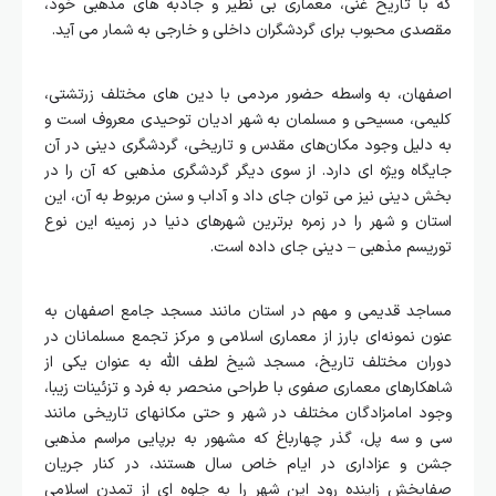
که با تاریخ غنی، معماری بی‌ نظیر و جاذبه‌ های مذهبی خود،
مقصدی محبوب برای گردشگران داخلی و خارجی به شمار می آید.
اصفهان، به واسطه حضور مردمی با دین های مختلف زرتشتی،
کلیمی، مسیحی و مسلمان به شهر ادیان توحیدی معروف است و
به دلیل وجود مکان‌های مقدس و تاریخی، گردشگری دینی در آن
جایگاه ویژه ای دارد. از سوی دیگر گردشگری مذهبی که آن را در
بخش دینی نیز می توان جای داد و آداب و سنن مربوط به آن، این
استان و شهر را در زمره برترین شهرهای دنیا در زمینه این نوع
توریسم مذهبی – دینی جای داده است.
مساجد قدیمی و مهم در استان مانند مسجد جامع اصفهان به
عنون نمونه‌ای بارز از معماری اسلامی و مرکز تجمع مسلمانان در
دوران مختلف تاریخ، مسجد شیخ لطف‌ الله به عنوان یکی از
شاهکارهای معماری صفوی با طراحی منحصر به فرد و تزئینات زیبا،
وجود امامزادگان مختلف در شهر و حتی مکانهای تاریخی مانند
سی‌ و سه پل، گذر چهارباغ که مشهور به برپایی مراسم مذهبی
جشن و عزاداری در ایام خاص سال هستند، در کنار جریان
صفابخش زاینده رود این شهر را به جلوه ای از تمدن اسلامی