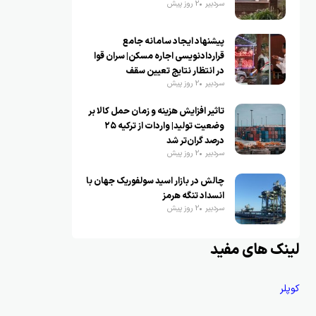
سردبیر
2 روز پیش
پیشنهاد ایجاد سامانه جامع
قراردادنویسی اجاره مسکن| سران قوا
در انتظار نتایج تعیین سقف
سردبیر
2 روز پیش
تاثیر افزایش هزینه و زمان حمل کالا بر
وضعیت تولید| واردات از ترکیه ۲۵
درصد گران‌تر شد
سردبیر
2 روز پیش
چالش در بازار اسید سولفوریک جهان با
انسداد تنگه هرمز
سردبیر
2 روز پیش
لینک های مفید
کوپلر