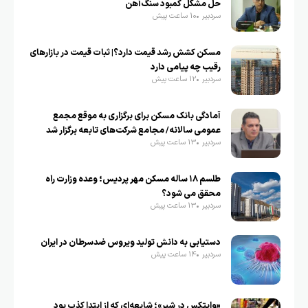
حل مشکل کمبود سنگ‌آهن
سردبیر
10 ساعت پیش
مسکن کشش رشد قیمت دارد؟| ثبات قیمت در بازارهای
رقیب چه پیامی دارد
سردبیر
12 ساعت پیش
آمادگی بانک مسکن برای برگزاری به موقع مجمع
عمومی سالانه/ مجامع شرکت‌های تابعه برگزار شد
سردبیر
13 ساعت پیش
طلسم ۱۸ ساله مسکن مهر پردیس؛ وعده‌ وزارت راه
محقق می شود؟
سردبیر
13 ساعت پیش
دستیابی به دانش تولید ویروس ضدسرطان در ایران
سردبیر
14 ساعت پیش
«وایتکس در شیر»؛ شایعه‌ای که از ابتدا کذب بود