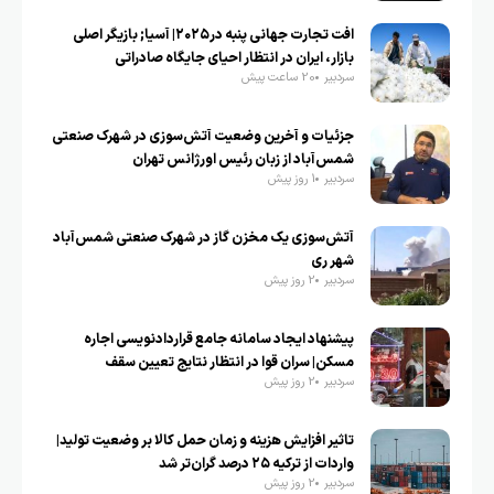
افت تجارت جهانی پنبه در۲۰۲۵| آسیا; بازیگر اصلی
بازار، ایران در انتظار احیای جایگاه صادراتی
سردبیر
20 ساعت پیش
جزئیات و آخرین وضعیت آتش‌سوزی در شهرک صنعتی
شمس‌آباد از زبان رئیس اورژانس تهران
سردبیر
1 روز پیش
آتش‌سوزی یک مخزن گاز در شهرک صنعتی شمس‌آباد
شهر ری
سردبیر
2 روز پیش
پیشنهاد ایجاد سامانه جامع قراردادنویسی اجاره
مسکن| سران قوا در انتظار نتایج تعیین سقف
سردبیر
2 روز پیش
تاثیر افزایش هزینه و زمان حمل کالا بر وضعیت تولید|
واردات از ترکیه ۲۵ درصد گران‌تر شد
سردبیر
2 روز پیش