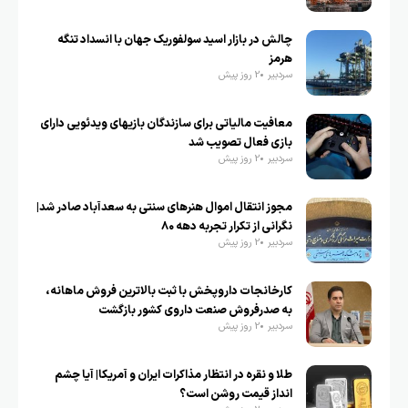
چالش در بازار اسید سولفوریک جهان با انسداد تنگه
هرمز
سردبیر
2 روز پیش
معافیت مالیاتی برای سازندگان بازیهای ویدئویی دارای
بازی فعال تصویب شد
سردبیر
2 روز پیش
مجوز انتقال اموال هنرهای سنتی به سعدآباد صادر شد|
نگرانی از تکرار تجربه دهه ۸۰
سردبیر
2 روز پیش
کارخانجات داروپخش با ثبت بالاترین فروش ماهانه،
به صدرفروش صنعت داروی کشور بازگشت
سردبیر
2 روز پیش
طلا و نقره در انتظار مذاکرات ایران و آمریکا| آیا چشم
انداز قیمت روشن است؟