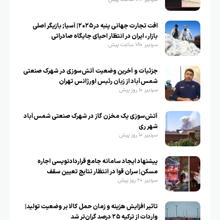
افت تجارت جهانی پنبه در۲۰۲۵| آسیا; بازیگر اصلی
بازار، ایران در انتظار احیای جایگاه صادراتی
سردبیر
18 ساعت پیش
جزئیات و آخرین وضعیت آتش‌سوزی در شهرک صنعتی
شمس‌آباد از زبان رئیس اورژانس تهران
سردبیر
1 روز پیش
آتش‌سوزی یک مخزن گاز در شهرک صنعتی شمس‌آباد
شهر ری
سردبیر
1 روز پیش
پیشنهاد ایجاد سامانه جامع قراردادنویسی اجاره
مسکن| سران قوا در انتظار نتایج تعیین سقف
سردبیر
2 روز پیش
تاثیر افزایش هزینه و زمان حمل کالا بر وضعیت تولید|
واردات از ترکیه ۲۵ درصد گران‌تر شد