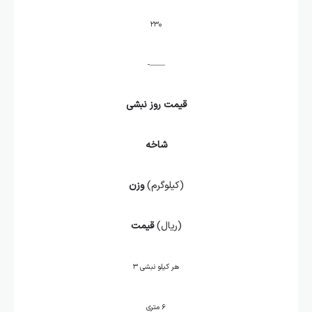
۲۳۰
——-
قیمت روز نبشی
شاخه
(کیلوگرم)
وزن
(ریال)
قیمت
هر کیلو نبشی ۳
۶ متری