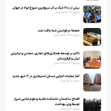
بیش از ۱۷۰۰ مرگ بر اثر سریع‌ترین شیوع ابولا در جهان
سردبیر
21 ساعت پیش
صفحهٔ درخواستی شما یافت نشد.
سردبیر
23 ساعت پیش
تأکید بر توسعه همکاری‌های تجاری، معدنی و ترانزیتی
ایران و قرقیزستان
سردبیر
24 ساعت پیش
آغاز عملیات اجرایی مسکن استیجاری در ۱۲ شهر جدید
سردبیر
1 روز پیش
افتتاح ساختمان دانشکده تغذیه و علوم غذایی شیراز
توسط وزیر بهداشت
سردبیر
1 روز پیش