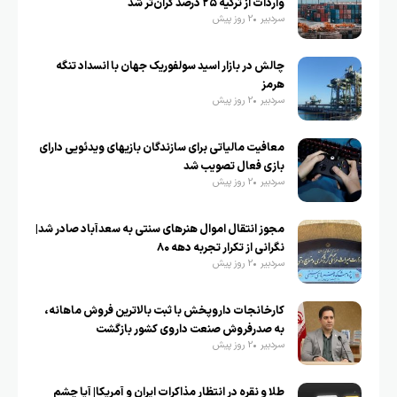
واردات از ترکیه ۲۵ درصد گران‌تر شد
سردبیر
2 روز پیش
چالش در بازار اسید سولفوریک جهان با انسداد تنگه
هرمز
سردبیر
2 روز پیش
معافیت مالیاتی برای سازندگان بازیهای ویدئویی دارای
بازی فعال تصویب شد
سردبیر
2 روز پیش
مجوز انتقال اموال هنرهای سنتی به سعدآباد صادر شد|
نگرانی از تکرار تجربه دهه ۸۰
سردبیر
2 روز پیش
کارخانجات داروپخش با ثبت بالاترین فروش ماهانه،
به صدرفروش صنعت داروی کشور بازگشت
سردبیر
2 روز پیش
طلا و نقره در انتظار مذاکرات ایران و آمریکا| آیا چشم