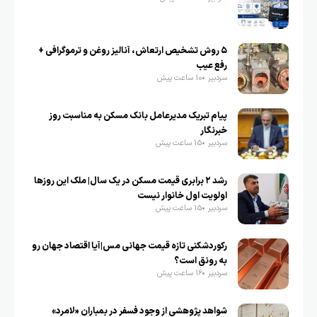
۵ روش تشخیص ارتعاش، آنالیز روغن و ترموگرافی +
رفع عیب
سردبیر
10 ساعت پیش
پیام تبریک مدیرعامل بانک مسکن به مناسبت روز
خبرنگار
سردبیر
15 ساعت پیش
رشد ۲ برابری قیمت مسکن در یک سال| ملک این روزها
اولویت اول خانوار نیست
سردبیر
15 ساعت پیش
رکوردشکنی تازه قیمت جهانی مس|آیا اقتصاد جهان رو
به رونق است؟
سردبیر
16 ساعت پیش
شواهد پژوهشی از وجود فسفر در بمباران «لامرد»