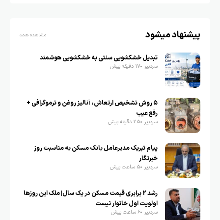
پیشنهاد میشود
مشاهده همه
تبدیل خشکشویی سنتی به خشکشویی هوشمند
سردبیر
17 دقیقه پیش
۵ روش تشخیص ارتعاش، آنالیز روغن و ترموگرافی +
رفع عیب
سردبیر
25 دقیقه پیش
پیام تبریک مدیرعامل بانک مسکن به مناسبت روز
خبرنگار
سردبیر
5 ساعت پیش
رشد ۲ برابری قیمت مسکن در یک سال| ملک این روزها
اولویت اول خانوار نیست
سردبیر
6 ساعت پیش