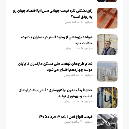
رکوردشکنی تازه قیمت جهانی مس|آیا اقتصاد جهان رو
به رونق است؟
سردبیر
7 ساعت پیش
شواهد پژوهشی از وجود فسفر در بمباران «لامرد»
حکایت دارد
سردبیر
8 ساعت پیش
تمام طرح‌های نهضت ملی مسکن مازندران تا پایان
دولت چهاردهم افتتاح می‌شود
سردبیر
10 ساعت پیش
خطوط رنگ مدرن تراکتورسازی؛ گامی بلند در ارتقای
کیفیت و بهره‌وری تولید
سردبیر
10 ساعت پیش
قیمت انواع آهن آلات ۱۷ مرداد ۱۴۰۵
سردبیر
11 ساعت پیش