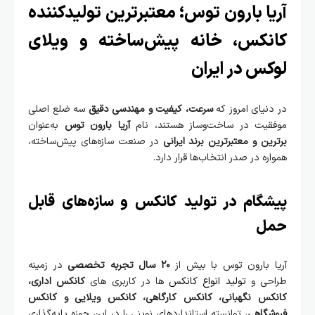
یا بارون توس؛ معتبرترین تولیدکننده
نکس، خانه پیش‌ساخته و ویلای
کس در ایران
نیای امروز که
سرعت، کیفیت و مهندسی دقیق
سه ضلع اصلی
قیت در ساخت‌وساز هستند، نام
آریا بارون توس
به‌عنوان
ین و معتبرترین برند ایرانی
در صنعت سازه‌های پیش‌ساخته،
ره در صدر انتخاب‌ها قرار دارد.
گام در تولید کانکس و سازه‌های قابل
ل
ا بارون توس با بیش از
۲۰ سال تجربه تخصصی
در زمینه
حی و
تولید انواع کانکس
ها در کاربری های
کانکس اداری،
کس نگهبانی، کانکس کارگاهی، کانکس ویلایی و کانکس
شگاهی
، توانسته استانداردهای نوینی را در این حوزه پایه‌گذاری