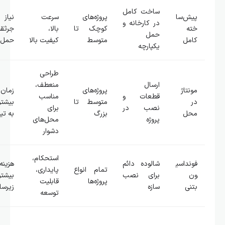
ساخت کامل
یش‌سا
پروژه‌های
سرعت
نیاز به
در کارخانه و
ته
کوچک تا
بالا،
جرثقیل و
حمل
امل
متوسط
کیفیت بالا
حمل خاص
یکپارچه
طراحی
ارسال
منعطف،
ونتاژ
پروژه‌های
زمان اجرای
قطعات و
مناسب
ر
متوسط تا
بیشتر، نیاز
نصب در
برای
حل
بزرگ
به تیم نصب
پروژه
محل‌های
دشوار
استحکام،
ونداسی
شالوده دائم
هزینه و زمان
تمام انواع
پایداری،
ن
برای نصب
بیشتر در فاز
پروژه‌ها
قابلیت
تنی
سازه
زیرساخت
توسعه