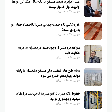
رشد ۲ برابری قیمت مسکن در یک سال| ملک این روزها
اولویت اول خانوار نیست
سردبیر
3 ساعت پیش
رکوردشکنی تازه قیمت جهانی مس|آیا اقتصاد جهان رو
به رونق است؟
سردبیر
3 ساعت پیش
شواهد پژوهشی از وجود فسفر در بمباران «لامرد»
حکایت دارد
سردبیر
5 ساعت پیش
تمام طرح‌های نهضت ملی مسکن مازندران تا پایان
دولت چهاردهم افتتاح می‌شود
سردبیر
7 ساعت پیش
خطوط رنگ مدرن تراکتورسازی؛ گامی بلند در ارتقای
کیفیت و بهره‌وری تولید
سردبیر
7 ساعت پیش