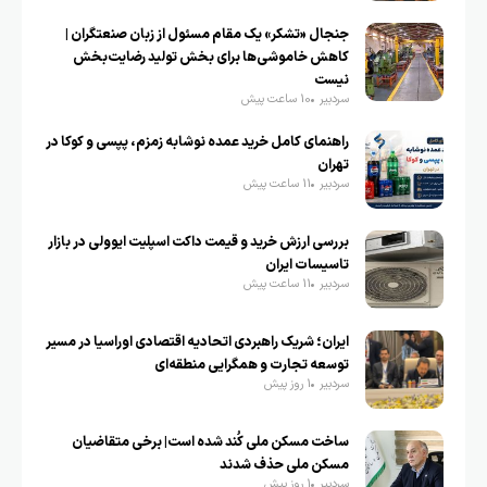
جنجال «تشکر» یک مقام مسئول از زبان صنعتگران |
کاهش خاموشی‌ها برای بخش تولید رضایت‌بخش
نیست
سردبیر
10 ساعت پیش
راهنمای کامل خرید عمده نوشابه زمزم، پپسی و کوکا در
تهران
سردبیر
11 ساعت پیش
بررسی ارزش خرید و قیمت داکت اسپلیت ایوولی در بازار
تاسیسات ایران
سردبیر
11 ساعت پیش
ایران؛ شریک راهبردی اتحادیه اقتصادی اوراسیا در مسیر
توسعه تجارت و همگرایی منطقه‌ای
سردبیر
1 روز پیش
ساخت مسکن ملی کُند شده است| برخی متقاضیان
مسکن ملی حذف شدند
سردبیر
1 روز پیش