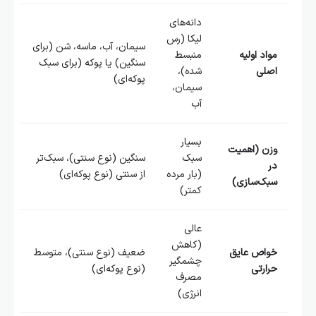
دانه‌های
لیکا (رس
سیمان، آب، ماسه، شن (برای
مواد اولیه
منبسط
سنگین) یا پوکه (برای سبک
اصلی
شده)،
پوکه‌ای)
سیمان،
آب
بسیار
وزن (اهمیت
سبک
سنگین (نوع سنتی)، سبک‌تر
در
(بار مرده
از سنتی (نوع پوکه‌ای)
سبک‌سازی)
کمتر)
عالی
(کاهش
خواص عایق
ضعیف (نوع سنتی)، متوسط
چشمگیر
حرارتی
(نوع پوکه‌ای)
مصرف
انرژی)