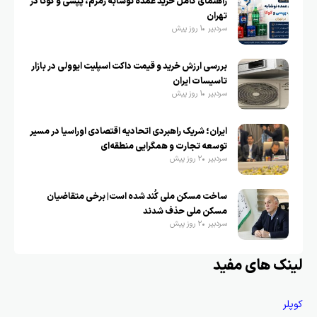
راهنمای کامل خرید عمده نوشابه زمزم، پپسی و کوکا در
تهران
سردبیر
1 روز پیش
بررسی ارزش خرید و قیمت داکت اسپلیت ایوولی در بازار
تاسیسات ایران
سردبیر
1 روز پیش
ایران؛ شریک راهبردی اتحادیه اقتصادی اوراسیا در مسیر
توسعه تجارت و همگرایی منطقه‌ای
سردبیر
2 روز پیش
ساخت مسکن ملی کُند شده است| برخی متقاضیان
مسکن ملی حذف شدند
سردبیر
2 روز پیش
لینک های مفید
کوپلر