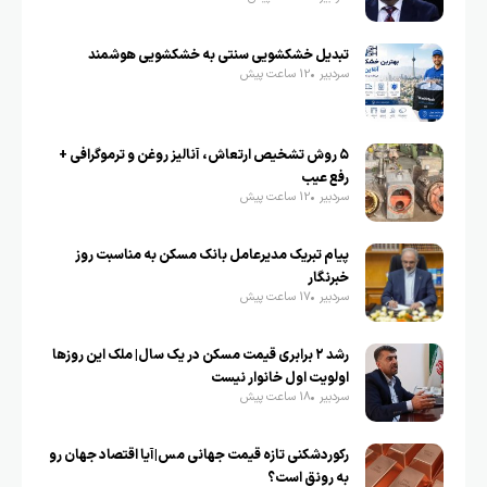
تبدیل خشکشویی سنتی به خشکشویی هوشمند
سردبیر
12 ساعت پیش
۵ روش تشخیص ارتعاش، آنالیز روغن و ترموگرافی +
رفع عیب
سردبیر
12 ساعت پیش
پیام تبریک مدیرعامل بانک مسکن به مناسبت روز
خبرنگار
سردبیر
17 ساعت پیش
رشد ۲ برابری قیمت مسکن در یک سال| ملک این روزها
اولویت اول خانوار نیست
سردبیر
18 ساعت پیش
رکوردشکنی تازه قیمت جهانی مس|آیا اقتصاد جهان رو
به رونق است؟