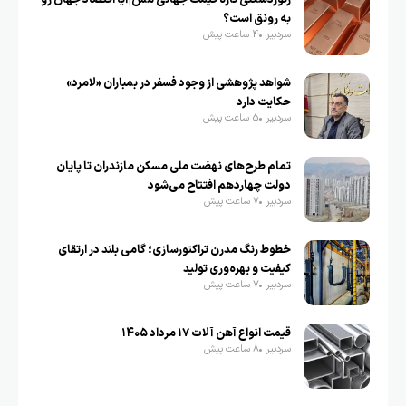
به رونق است؟
سردبیر
4 ساعت پیش
شواهد پژوهشی از وجود فسفر در بمباران «لامرد»
حکایت دارد
سردبیر
5 ساعت پیش
تمام طرح‌های نهضت ملی مسکن مازندران تا پایان
دولت چهاردهم افتتاح می‌شود
سردبیر
7 ساعت پیش
خطوط رنگ مدرن تراکتورسازی؛ گامی بلند در ارتقای
کیفیت و بهره‌وری تولید
سردبیر
7 ساعت پیش
قیمت انواع آهن آلات ۱۷ مرداد ۱۴۰۵
سردبیر
8 ساعت پیش