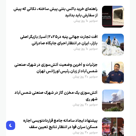
راهنمای خرید باکس بتنی پیش ساخته، نکاتی که پیش
از سفارش باید بدانید
سردبیر
1 روز پیش
افت تجارت جهانی پنبه در۲۰۲۵| آسیا; بازیگر اصلی
بازار، ایران در انتظار احیای جایگاه صادراتی
سردبیر
1 روز پیش
جزئیات و آخرین وضعیت آتش‌سوزی در شهرک صنعتی
شمس‌آباد از زبان رئیس اورژانس تهران
سردبیر
2 روز پیش
آتش‌سوزی یک مخزن گاز در شهرک صنعتی شمس‌آباد
شهر ری
سردبیر
2 روز پیش
پیشنهاد ایجاد سامانه جامع قراردادنویسی اجاره
مسکن| سران قوا در انتظار نتایج تعیین سقف
سردبیر
2 روز پیش