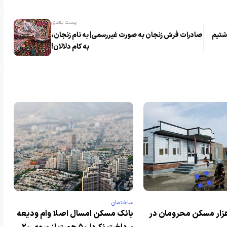
پست بعدی
شتیم
صادرات فرش زنجان به صورت غیررسمی| به نام زنجان،
به کام دلالان!
ساختمان
خت ۱۲ هزار مسکن محرومان در
بانک مسکن امسال اصلا وام ودیعه