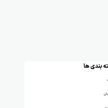
ه بندی ها
ان
دی