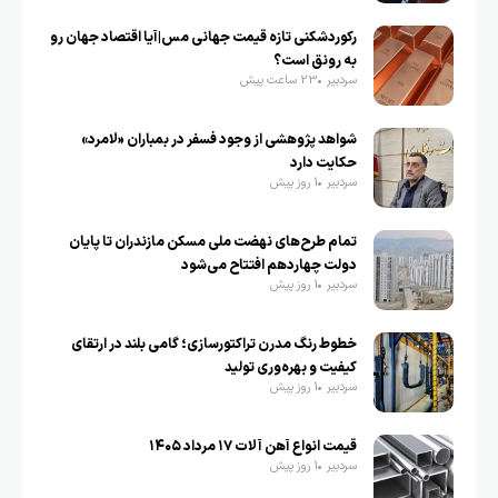
رکوردشکنی تازه قیمت جهانی مس|آیا اقتصاد جهان رو
به رونق است؟
سردبیر
23 ساعت پیش
شواهد پژوهشی از وجود فسفر در بمباران «لامرد»
حکایت دارد
سردبیر
1 روز پیش
تمام طرح‌های نهضت ملی مسکن مازندران تا پایان
دولت چهاردهم افتتاح می‌شود
سردبیر
1 روز پیش
خطوط رنگ مدرن تراکتورسازی؛ گامی بلند در ارتقای
کیفیت و بهره‌وری تولید
سردبیر
1 روز پیش
قیمت انواع آهن آلات ۱۷ مرداد ۱۴۰۵
سردبیر
1 روز پیش